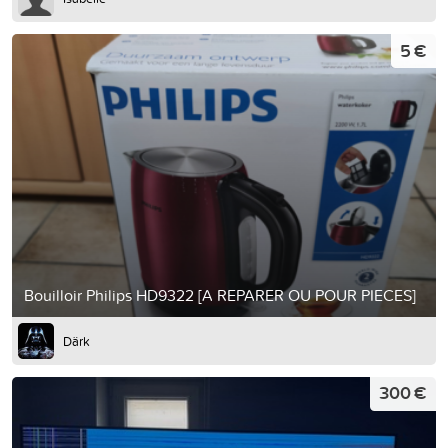
5 €
Bouilloir Philips HD9322 [A REPARER OU POUR PIECES]
Därk
300 €