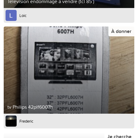
Télévision endommagé à vendre (tcl 85’)
Loic
À donner
tv Philips 42plf6007h
Frederic
Je cherche