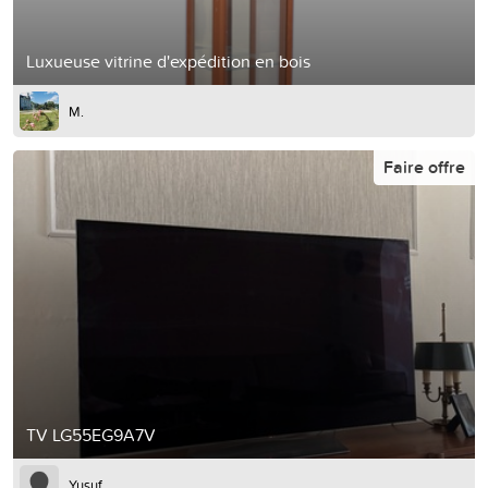
Luxueuse vitrine d'expédition en bois
M.
Faire offre
TV LG55EG9A7V
Yusuf