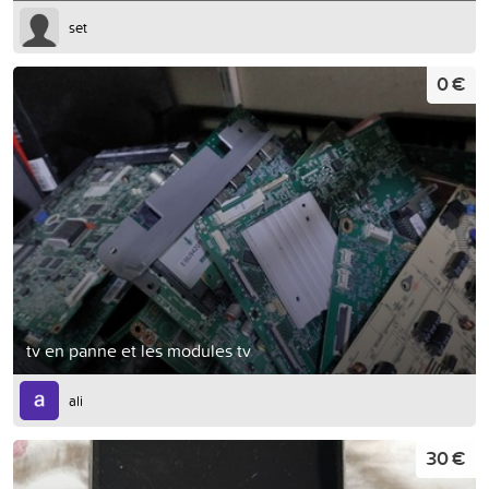
set
0 €
tv en panne et les modules tv
ali
30 €