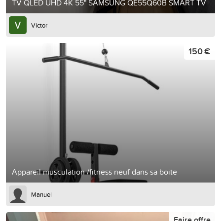
TV QLED UHD 4K 55" SAMSUNG QE55Q60B SMART TV
Victor
150 €
Appareil musculation /fitness neuf dans sa boite
Manuel
Faire offre