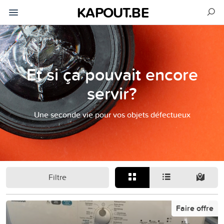
KAPOUT.BE
Et si ça pouvait encore
servir?
Une seconde vie pour vos objets défectueux
Filtre
Faire offre