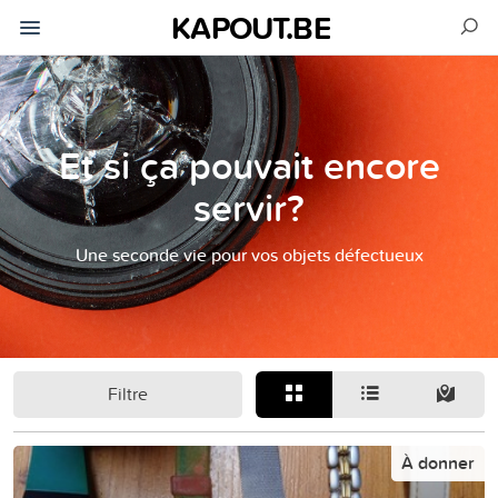
KAPOUT.BE
Et si ça pouvait encore
servir?
Une seconde vie pour vos objets défectueux
Filtre
À donner