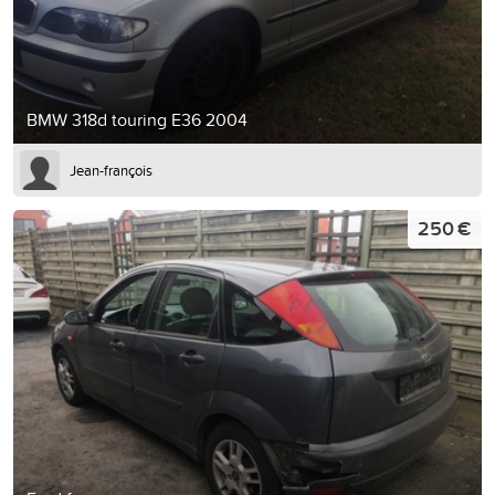
BMW 318d touring E36 2004
Jean-françois
250 €