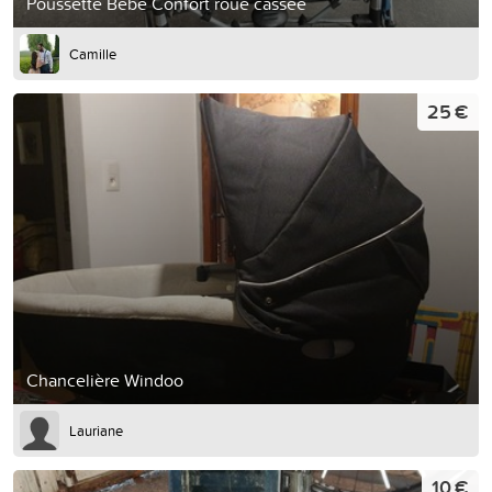
Poussette Bébé Confort roue cassée
Camille
25 €
Chancelière Windoo
Lauriane
10 €