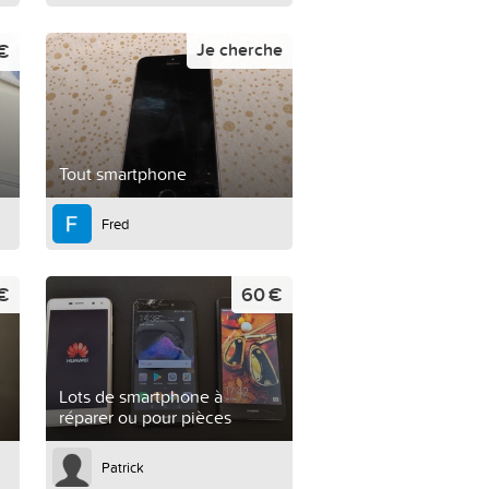
 €
Je cherche
Tout smartphone
Fred
€
60 €
Lots de smartphone à
réparer ou pour pièces
Patrick