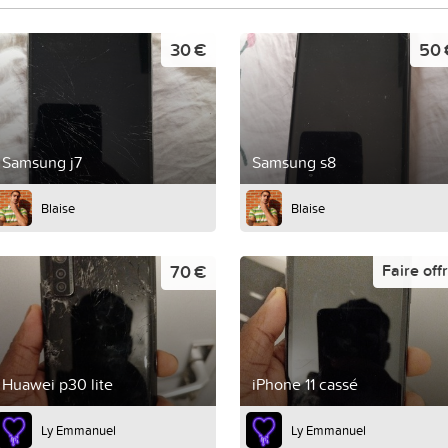
30 €
50 
Samsung j7
Samsung s8
Blaise
Blaise
70 €
Faire off
Huawei p30 lite
iPhone 11 cassé
Ly Emmanuel
Ly Emmanuel