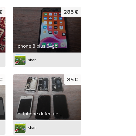
€
285 €
iphone 8 plus 64gb
shan
€
85 €
lot iphone defectue
shan