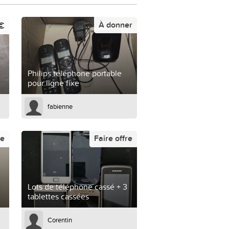
€
À donner
Philips téléphone portable
pour ligne fixe
fabienne
re
Faire offre
Lots de téléphone cassé + 3
tablettes cassées
Corentin