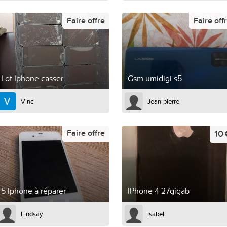
Faire offre
Faire off
Lot Iphone casser
Gsm umidigi s5
Vinc
Jean-pierre
10
Faire offre
5 Iphone à réparer
IPhone 4 27gigab
Lindsay
Isabel