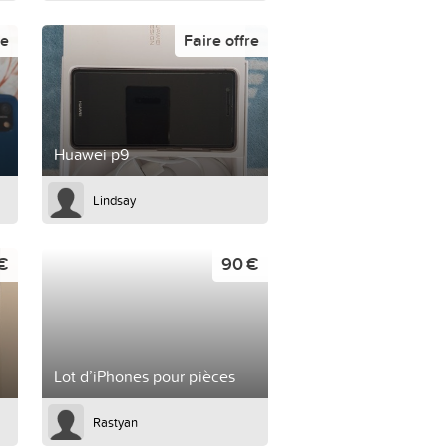
re
Faire offre
Huawei p9
Lindsay
 €
90 €
Lot d’iPhones pour pièces
Rastyan