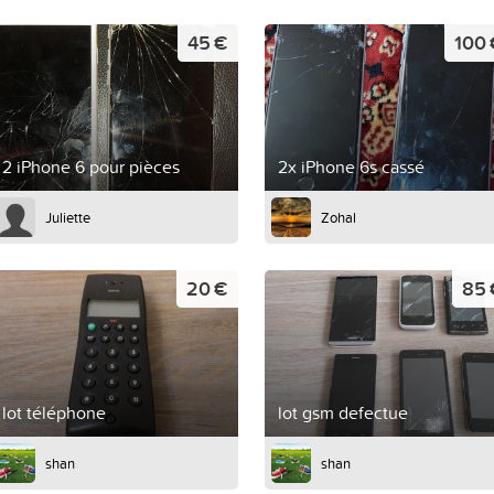
45 €
100 
2 iPhone 6 pour pièces
2x iPhone 6s cassé
Juliette
Zohal
20 €
85 
lot téléphone
lot gsm defectue
shan
shan