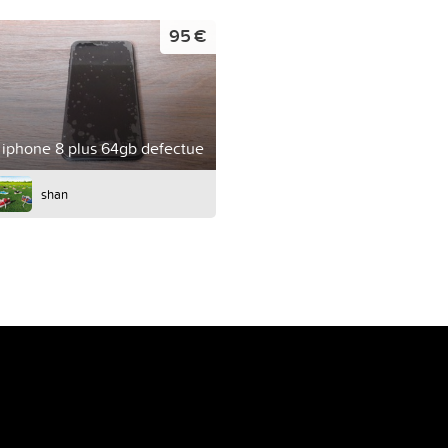
95 €
iphone 8 plus 64gb defectue
shan