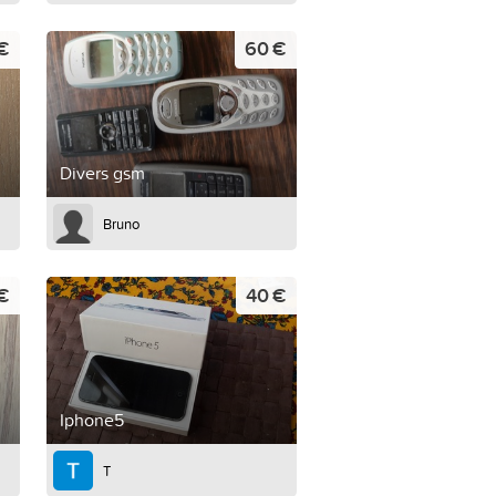
€
60 €
Divers gsm
Bruno
 €
40 €
Iphone5
T