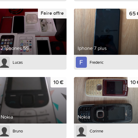
65 
Faire offre
2 Iphones 5S
Iphone 7 plus
Lucas
Frederic
10 €
10
Nokia
Nokia
Bruno
Corinne