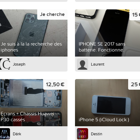
15
Je cherche
Je suis à la la recherche des
IPHONE SE 2017 sans
iphones
batterie. Fonctionne.
Joseph
Laurent
12,50 €
25 
Ecrans + Chassis Huawei
P30 cassés
iPhone 5 (iCloud Lock )
Därk
Destin