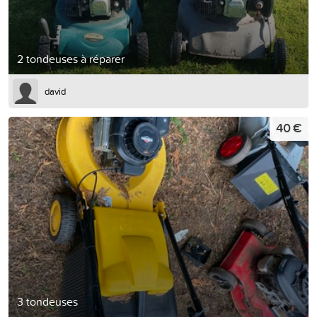
2 tondeuses à réparer
david
40 €
3 tondeuses