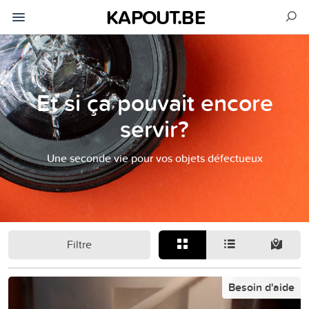
KAPOUT.BE
Et si ça pouvait encore
servir?
Une seconde vie pour vos objets défectueux
Filtre
Besoin d'aide