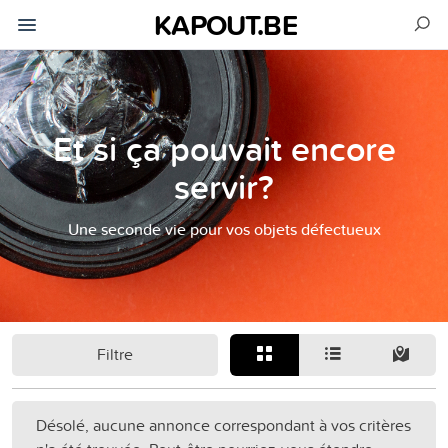
KAPOUT.BE
Et si ça pouvait encore
servir?
Une seconde vie pour vos objets défectueux
Filtre
Désolé, aucune annonce correspondant à vos critères