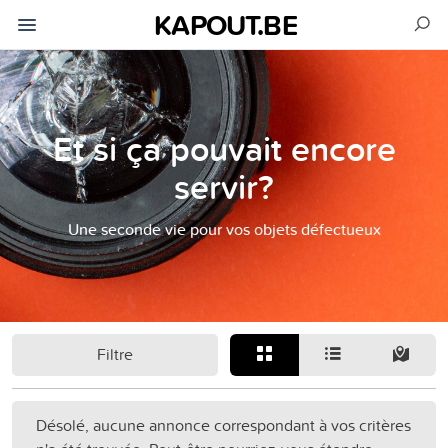
KAPOUT.BE
Et si ça pouvait encore
servir?
Une seconde vie pour vos objets défectueux
Filtre
Désolé, aucune annonce correspondant à vos critères