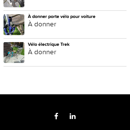
À donner porte vélo pour voiture
À donner
Vélo électrique Trek
À donner