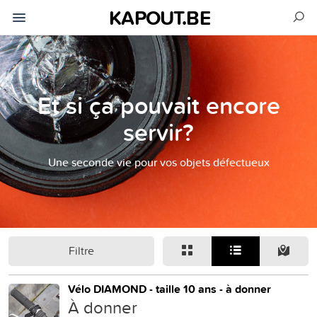
KAPOUT.BE
Et si ça pouvait encore
servir?
Une seconde vie pour vos objets défectueux
Filtre
Vélo DIAMOND - taille 10 ans - à donner
À donner