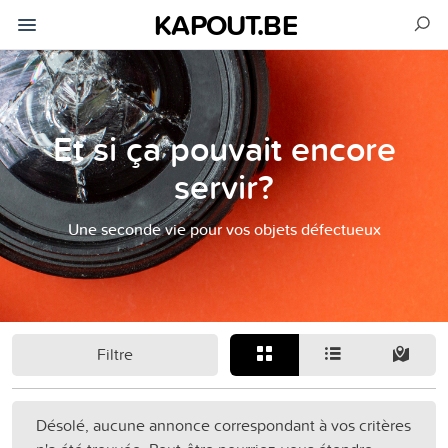
KAPOUT.BE
Et si ça pouvait encore
servir?
Une seconde vie pour vos objets défectueux
Filtre
Désolé, aucune annonce correspondant à vos critères