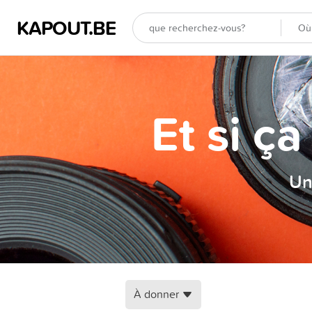
KAPOUT.BE
Et si ç
Un
À donner