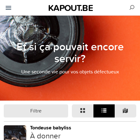
KAPOUT.BE
Et si ça pouvait encore
servir?
Une seconde vie pour vos objets défectueux
Filtre
Tondeuse babyliss
À donner