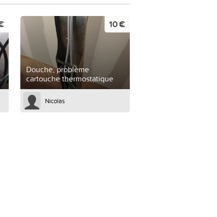
€
10 €
Douche, problème
cartouche thermostatique
Nicolas