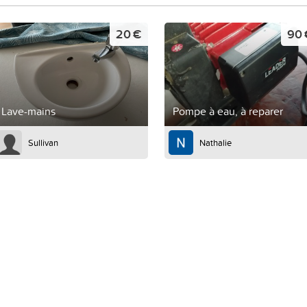
20 €
90 
Lave-mains
Pompe à eau, à reparer
Sullivan
Nathalie