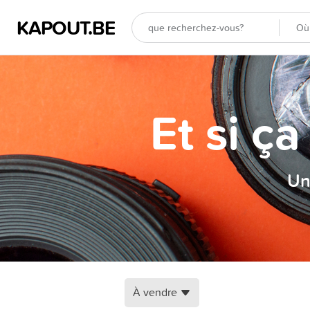
KAPOUT.BE
Et si ç
Un
À vendre