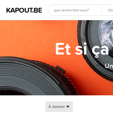
KAPOUT.BE
Et si ç
Un
À donner