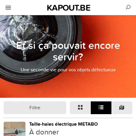
KAPOUT.BE
Et si ça pouvait encore
servir?
Une seconde vie pour vos objets défectueux
Filtre
Taille-haies électrique METABO
À donner