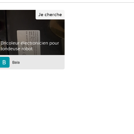
Je cherche
Bricoleur électronicien pour
tondeuse robot
Bala