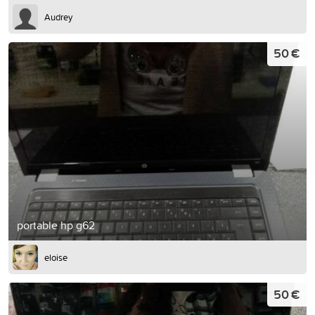
Audrey
50 €
portable hp g62
eloise
50 €