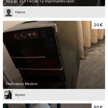
Tour pc 2x + 1 écran +2 imprimantes lazer
Fabrice
20 €
Ordinateur Medion
Myriem
80 €