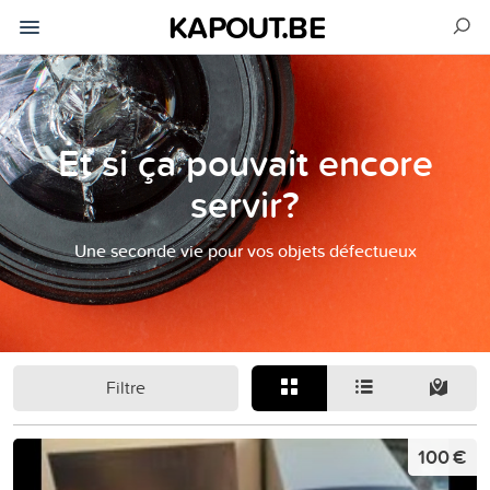
KAPOUT.BE
Et si ça pouvait encore
servir?
Une seconde vie pour vos objets défectueux
Filtre
100 €