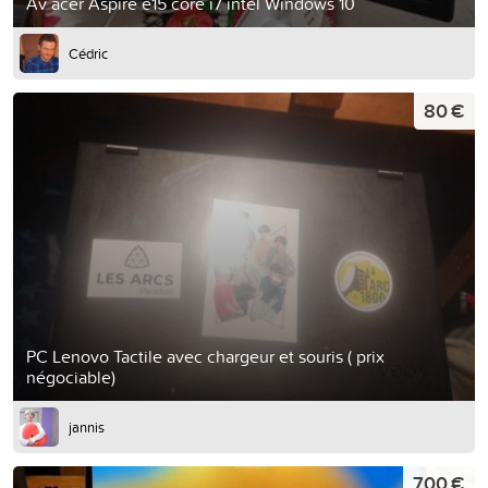
Av acer Aspire e15 core i7 intel Windows 10
Cédric
80 €
PC Lenovo Tactile avec chargeur et souris ( prix
négociable)
jannis
700 €