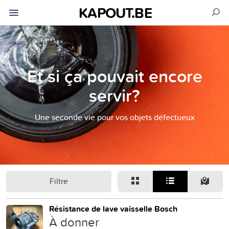
KAPOUT.BE
Et si ça pouvait encore
servir?
Une seconde vie pour vos objets défectueux
Filtre
Résistance de lave vaisselle Bosch
À donner