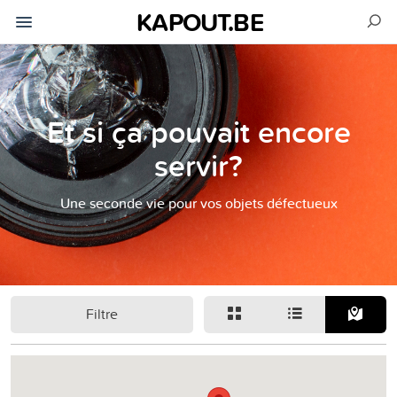
KAPOUT.BE
Et si ça pouvait encore
servir?
Une seconde vie pour vos objets défectueux
Filtre