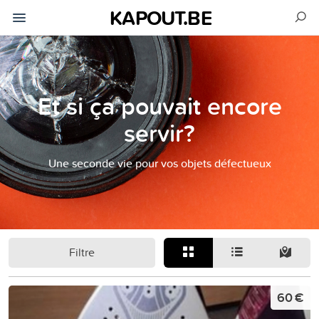
KAPOUT.BE
Et si ça pouvait encore
servir?
Une seconde vie pour vos objets défectueux
Filtre
60 €