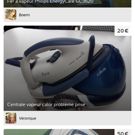
Fer à vapeur Philips EnergyCare GC3620
Boemi
20 €
Centrale vapeur calor problème prise
Véronique
50 €