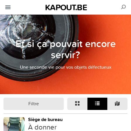
KAPOUT.BE
Et si ça pouvait encore
servir?
Une seconde vie pour vos objets défectueux
Filtre
Siège de bureau
À donner