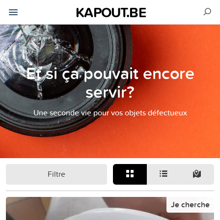
KAPOUT.BE
Et si ça pouvait encore
servir?
Une seconde vie pour vos objets défectueux
Filtre
Je cherche