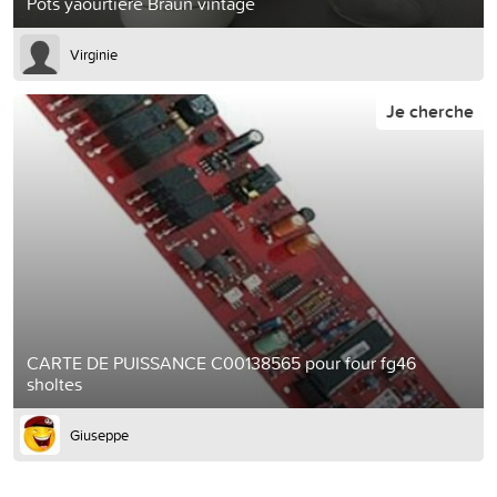
Pots yaourtiere Braun vintage
Virginie
Je cherche
CARTE DE PUISSANCE C00138565 pour four fg46
sholtes
Giuseppe