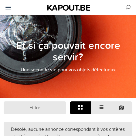
KAPOUT.BE
Et si ça pouvait encore
servir?
Une seconde vie pour vos objets défectueux
Filtre
Désolé, aucune annonce correspondant à vos critères