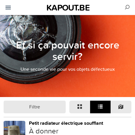
KAPOUT.BE
Et si ça pouvait encore
servir?
Une seconde vie pour vos objets défectueux
Filtre
Petit radiateur électrique soufflant
À donner