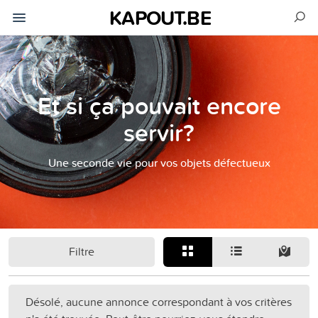
KAPOUT.BE
Et si ça pouvait encore
servir?
Une seconde vie pour vos objets défectueux
Filtre
Désolé, aucune annonce correspondant à vos critères