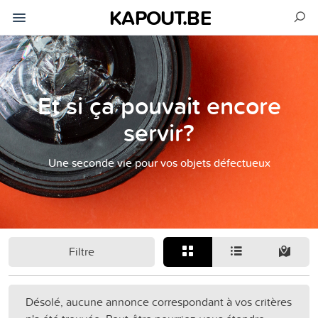
KAPOUT.BE
Et si ça pouvait encore
servir?
Une seconde vie pour vos objets défectueux
Filtre
Désolé, aucune annonce correspondant à vos critères