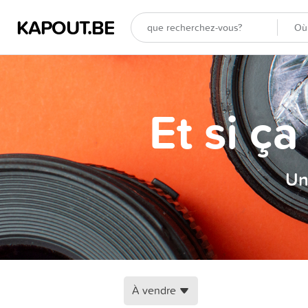
KAPOUT.BE
Et si ç
Un
À vendre