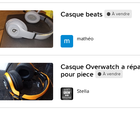
Casque beats
À vendre
mathéo
Casque Overwatch a répa
pour piece
À vendre
Stella