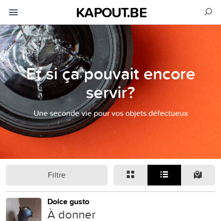
KAPOUT.BE
Et si ça pouvait encore
servir?
Une seconde vie pour vos objets défectueux
Filtre
Dolce gusto
À donner