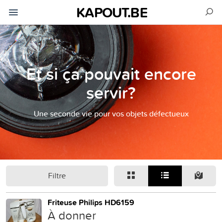
KAPOUT.BE
Et si ça pouvait encore
servir?
Une seconde vie pour vos objets défectueux
Filtre
Friteuse Philips HD6159
À donner