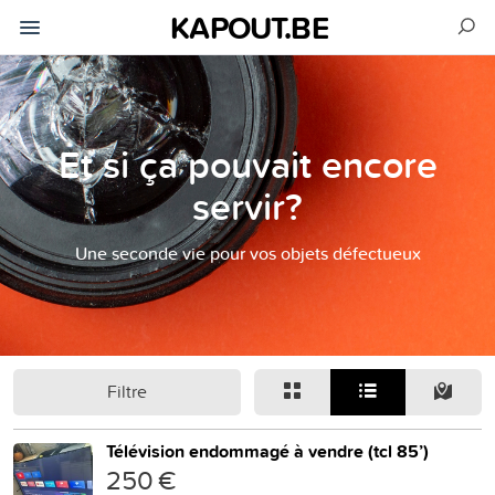
KAPOUT.BE
Et si ça pouvait encore
servir?
Une seconde vie pour vos objets défectueux
Filtre
Télévision endommagé à vendre (tcl 85’)
250 €